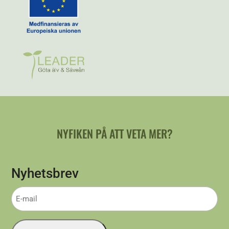
NYFIKEN PÅ ATT VETA MER?
Nyhetsbrev
E-
mail