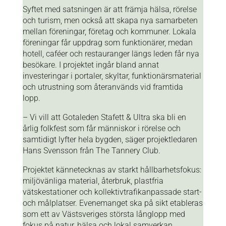
Syftet med satsningen är att främja hälsa, rörelse
och turism, men också att skapa nya samarbeten
mellan föreningar, företag och kommuner. Lokala
föreningar får uppdrag som funktionärer, medan
hotell, caféer och restauranger längs leden får nya
besökare. I projektet ingår bland annat
investeringar i portaler, skyltar, funktionärsmaterial
och utrustning som återanvänds vid framtida
lopp.
– Vi vill att Gotaleden Stafett & Ultra ska bli en
årlig folkfest som får människor i rörelse och
samtidigt lyfter hela bygden, säger projektledaren
Hans Svensson från The Tannery Club.
Projektet kännetecknas av starkt hållbarhetsfokus:
miljövänliga material, återbruk, plastfria
vätskestationer och kollektivtrafikanpassade start-
och målplatser. Evenemanget ska på sikt etableras
som ett av Västsveriges största långlopp med
fokus på natur, hälsa och lokal samverkan.