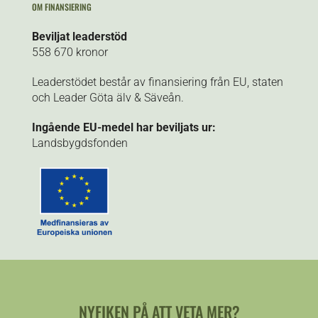
OM FINANSIERING
Beviljat leaderstöd
558 670 kronor
Leaderstödet består av finansiering från EU, staten
och Leader Göta älv & Säveån.
Ingående EU-medel har beviljats ur:
Landsbygdsfonden
NYFIKEN PÅ ATT VETA MER?